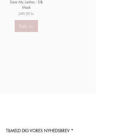
Save My Lashes - Silk
Mask
Pris
249,00 kr.
Køb nu
TILMELD DIG VORES NYHEDSBREV