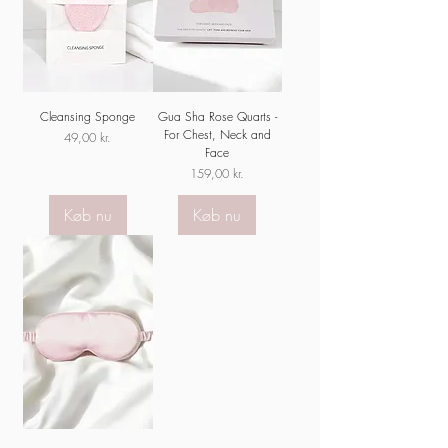
Cleansing Sponge
Gua Sha Rose Quarts -
For Chest, Neck and
Pris
49,00 kr.
Face
Pris
159,00 kr.
Køb nu
Køb nu