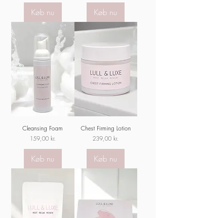
Køb nu
Køb nu
Cleansing Foam
Chest Firming Lotion
Pris
Pris
159,00 kr.
239,00 kr.
Køb nu
Køb nu