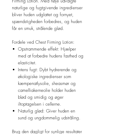
Firming Lotion. Med nøje udvalgte
naturlige og fugtgivende ingredienser
bliver huden udglattet og fornyet,
spændstigheden forbedres, og huden
får en smuk, strålende glød.
Fordele ved Chest Firming Lotion:
Opstrammende effekt: Hjælper
med at forbedre hudens fasthed og
elasticitet.
Intens fugt: Dybt hydrerende og
økologiske ingredienser som
kæmpenatlysolie, sheasmør og
camelliakerneolie holder huden
blød og smidig og øger
iltoptagelsen i cellerne.
Naturlig glød: Giver huden en
sund og ungdommelig udstråling.
Brug den dagligt for synlige resultater